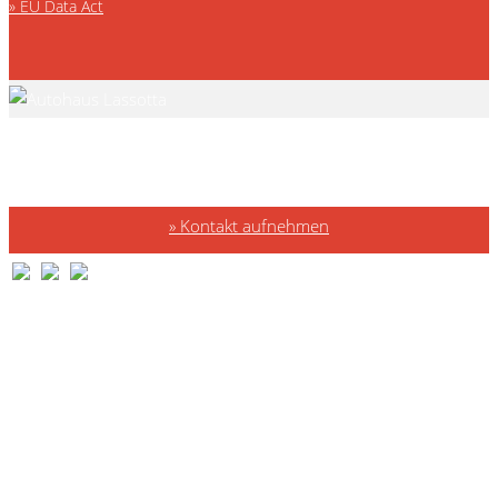
EU Data Act
Kontakt aufnehmen
Marken
Volkswagen
Volkswagen Nutzfahrzeuge