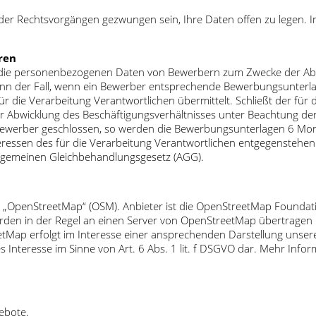
er Rechtsvorgängen gezwungen sein, Ihre Daten offen zu legen. 
ren
tet die personenbezogenen Daten von Bewerbern zum Zwecke der A
ann der Fall, wenn ein Bewerber entsprechende Bewerbungsunterla
ür die Verarbeitung Verantwortlichen übermittelt. Schließt der für 
Abwicklung des Beschäftigungsverhältnisses unter Beachtung der g
m Bewerber geschlossen, so werden die Bewerbungsunterlagen 6 M
eressen des für die Verarbeitung Verantwortlichen entgegenstehen. 
Allgemeinen Gleichbehandlungsgesetz (AGG).
g „OpenStreetMap“ (OSM). Anbieter ist die OpenStreetMap Foundat
rden in der Regel an einen Server von OpenStreetMap übertragen u
tMap erfolgt im Interesse einer ansprechenden Darstellung unsere
es Interesse im Sinne von Art. 6 Abs. 1 lit. f DSGVO dar. Mehr In
ebote.