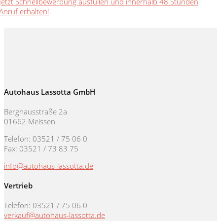
Jetzt Schnellbewerbung ausfüllen und innerhalb 48 Stunden
Anruf erhalten!
Autohaus Lassotta GmbH
Berghausstraße 2a
01662 Meissen
Telefon: 03521 / 75 06 0
Fax: 03521 / 73 83 75
info@autohaus-lassotta.de
Vertrieb
Telefon: 03521 / 75 06 0
verkauf@autohaus-lassotta.de