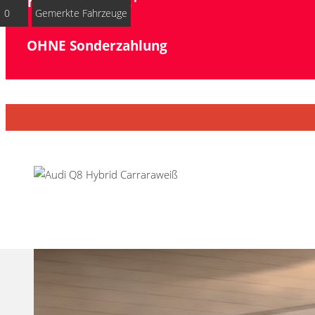
mtl. netto nur €
0
Gemerkte Fahrzeuge
OHNE Sonderzahlung