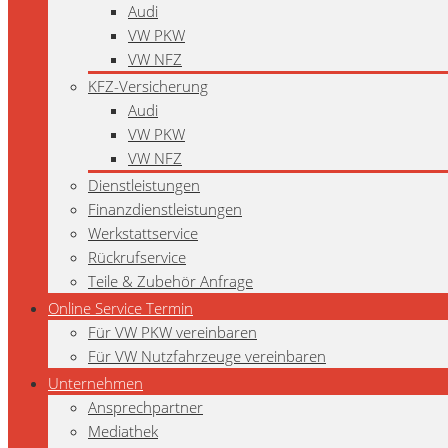
Audi
VW PKW
VW NFZ
KFZ-Versicherung
Audi
VW PKW
VW NFZ
Dienstleistungen
Finanzdienstleistungen
Werkstattservice
Rückrufservice
Teile & Zubehör Anfrage
Online Service Termin
Für VW PKW vereinbaren
Für VW Nutzfahrzeuge vereinbaren
Unternehmen
Ansprechpartner
Mediathek