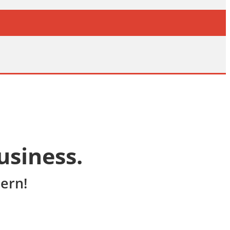
usiness.
hern!