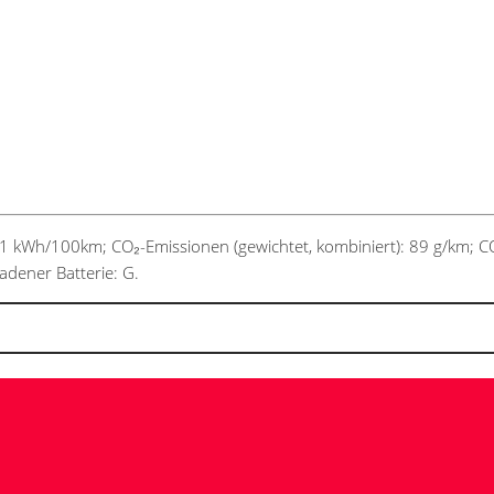
,1 kWh/100km; CO₂-Emissionen (gewichtet, kombiniert): 89 g/km; CO₂
ladener Batterie: G.